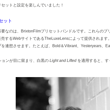
リセットと設定を楽しんでいました！
セット
のは、BrixtonFilmプリセットバンドルです。これらのプリ
るWebサイトであるTheLuxeLensによって提供されます。 B
。たとえば、Bold＆Vibrant、Yesteryears、Earthy Moo
icコレクションが目に留まり、白黒の
Light and Lifted
を適用すると、す