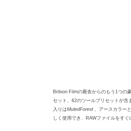
Britxon Filmの厩舎からのも
セット、62のツールプリセットが
入りは
MutedForest
、アースカラーと
しく使用でき、RAWファイルをすぐ