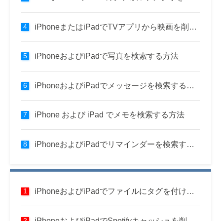
iPhoneまたはiPadでTVアプリから映画を削除する方法
iPhoneおよびiPadで写真を検索する方法
iPhoneおよびiPadでメッセージを検索する方法
iPhone および iPad でメモを検索する方法
iPhoneおよびiPadでリマインダーを検索する方法
iPhoneおよびiPadでファイルにタグを付ける方法
iPhoneおよびiPadでSpotifyキャッシュを削除する方法