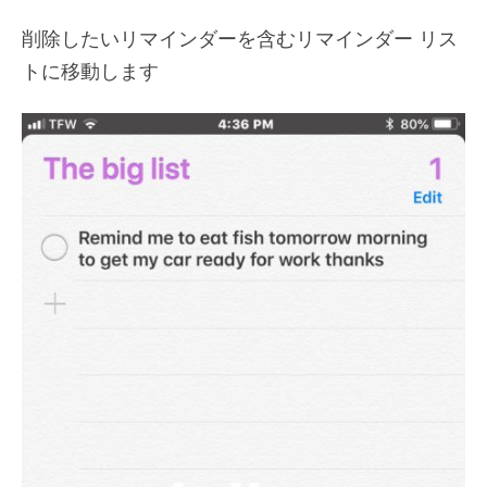
削除したいリマインダーを含むリマインダー リス
トに移動します