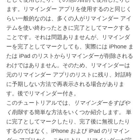
ます。リマインダー アプリを使用するのと同じく
らい一般的なのは、多くの人がリマインダー アイ
テムを使い終わったときに完了としてマークする
ことです。それは問題ありませんが、リマインダ
ーを完了としてマークしても、実際には iPhone ま
たは iPad のリストからリマインダーが削除される
わけではありません。そのため、リマインダーは
元のリマインダー アプリのリストに残り、対話時
に予期しない方法で再表示される場合がありま
す。後でリマインダー付き。
このチュートリアルでは、
リマインダーをすばや
く削除
する簡単な方法をいくつか紹介します。 単
に完了としてマークしたり、完了後に無視したり
するのではなく、iPhone および iPad のリマイン