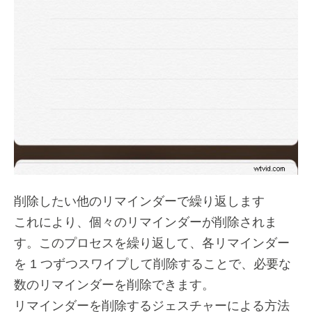
削除したい他のリマインダーで繰り返します
これにより、個々のリマインダーが削除されま
す。このプロセスを繰り返して、各リマインダー
を 1 つずつスワイプして削除することで、必要な
数のリマインダーを削除できます。
リマインダーを削除するジェスチャーによる方法