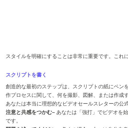
スタイルを明確にすることは非常に重要です。これ
スクリプトを書く
創造的な最初のステップは、スクリプトの紙にペン
作プロセスに関して、何を撮影、図解、または作成
あなたは本当に理想的なビデオセールスレターの公
注意と共感をつかむ–
あなたは「強打」でビデオを
です。