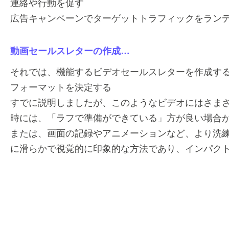
連絡や行動を促す
広告キャンペーンでターゲットトラフィックをラン
動画セールスレターの作成…
それでは、機能するビデオセールスレターを作成す
フォーマットを決定する
すでに説明しましたが、このようなビデオにはさま
時には、「ラフで準備ができている」方が良い場合があ
または、画面の記録やアニメーションなど、より洗
に滑らかで視覚的に印象的な方法であり、インパク