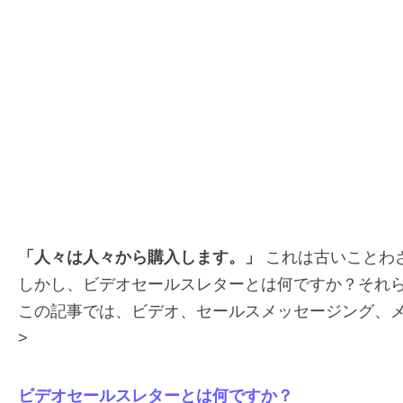
「人々は人々から購入します。」
これは古いことわ
しかし、ビデオセールスレターとは何ですか？それ
この記事では、ビデオ、セールスメッセージング、
>
ビデオセールスレターとは何ですか？