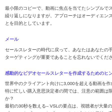
最小限のコピーで、動画に焦点を当てたシンプルでス
繰り返しになりますが、アプローチはオーディエン
とを目的としています。
メール
セールスレターの時代に戻って、あなたはあなたの手紙
ターゲティングが重要であることを忘れないでくだ
感動的なビデオセールスレターを作成するためのヒ
世界中のクライアント向けに3,000を超える動画を
特に忙しい購入意思決定者の間では、注意の範囲は限
か？
最初の30秒を数える– VSLの要点は、視聴者が