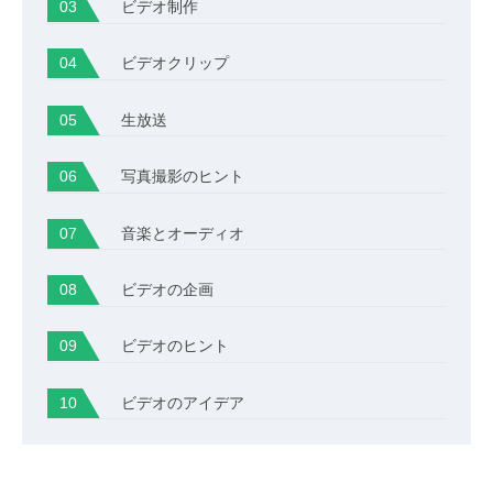
ビデオ制作
ビデオクリップ
生放送
写真撮影のヒント
音楽とオーディオ
ビデオの企画
ビデオのヒント
ビデオのアイデア